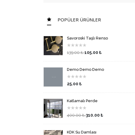
POPÜLER ÜRÜNLER
Savoroski Taşlı Renso
★
★
★
★
★
139.00 ₺
105.00 ₺
Demo Demo Demo
★
★
★
★
★
25.00 ₺
Katlamalı Perde
★
★
★
★
★
400.00 ₺
310.00 ₺
KDK Su Damlası