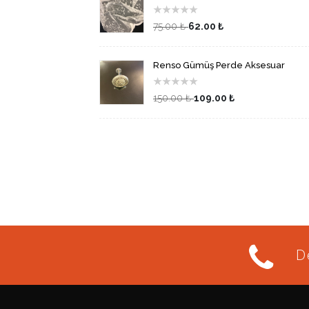
★
★
★
★
★
75.00 ₺
62.00 ₺
Renso Gümüş Perde Aksesuar
★
★
★
★
★
150.00 ₺
109.00 ₺
De