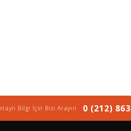
0 (212) 863
taylı Bilgi İçin Bizi Arayın