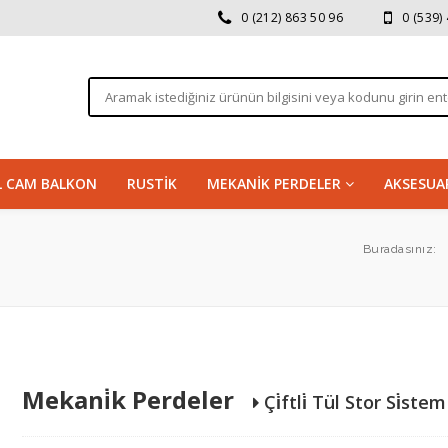
0 (212) 863 50 96
0 (539)
LL CAM BALKON
RUSTİK
MEKANİK PERDELER
AKSESUA
Buradasınız:
Mekani̇k Perdeler
Çi̇ftli̇ Tül Stor Si̇stem