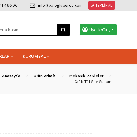
TEKLİF AL
 414 96 96
info@balogluperde.com
Üyelik/Giriş
RLAR
KURUMSAL
Anasayfa
/
Ürünleri̇mi̇z
/
Mekani̇k Perdeler
/
Çi̇ftli̇ Tül Stor Si̇stem