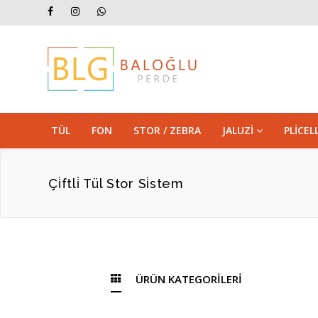
TÜL
FON
STOR / ZEBRA
JALUZİ
PLİCE
Çi̇ftli̇ Tül Stor Si̇stem
ÜRÜN KATEGORİLERİ