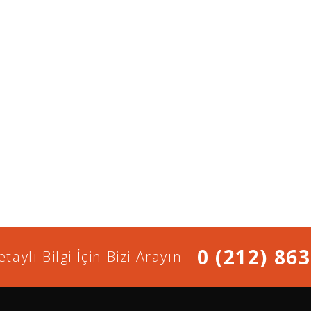
0 (212) 863
taylı Bilgi İçin Bizi Arayın