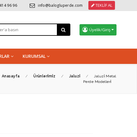
TEKLİF AL
 414 96 96
info@balogluperde.com
Üyelik/Giriş
RLAR
KURUMSAL
Anasayfa
/
Ürünleri̇mi̇z
/
Jaluzi̇
/
Jaluzi̇ Metal
Perde Modelleri̇