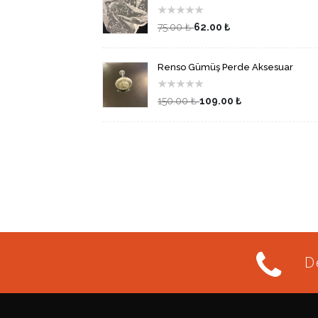
★
★
★
★
★
75.00 ₺
62.00 ₺
Renso Gümüş Perde Aksesuar
★
★
★
★
★
150.00 ₺
109.00 ₺
De