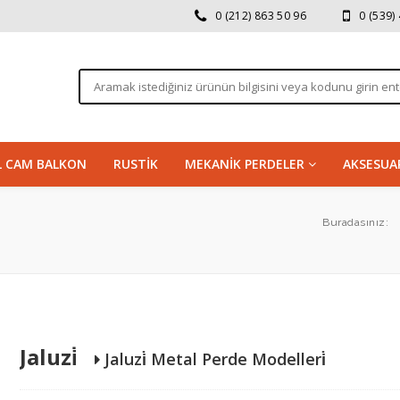
0 (212) 863 50 96
0 (539)
LL CAM BALKON
RUSTİK
MEKANİK PERDELER
AKSESUA
Buradasınız:
Jaluzi̇
Jaluzi̇ Metal Perde Modelleri̇