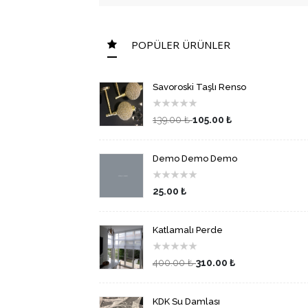
POPÜLER ÜRÜNLER
Savoroski Taşlı Renso
★
★
★
★
★
139.00 ₺
105.00 ₺
Demo Demo Demo
★
★
★
★
★
25.00 ₺
Katlamalı Perde
★
★
★
★
★
400.00 ₺
310.00 ₺
KDK Su Damlası